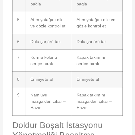
bağla
bağla
5
Atım yatağını elle
Atım yatağını elle ve
ve gözle kontrol et
gözle kontrol et
6
Dolu şarjörü tak
Dolu şarjörü tak
7
Kurma kolunu
Kapak takımını
sertçe bırak
sertçe bırak
8
Emniyete al
Emniyete al
9
Namluyu
Kapak takımını
mazgaldan çıkar –
mazgaldan çıkar –
Hazır
Hazır
Doldur Boşalt İstasyonu