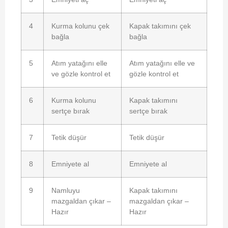
4
Kurma kolunu çek
Kapak takımını çek
bağla
bağla
5
Atım yatağını elle
Atım yatağını elle ve
ve gözle kontrol et
gözle kontrol et
6
Kurma kolunu
Kapak takımını
sertçe bırak
sertçe bırak
7
Tetik düşür
Tetik düşür
8
Emniyete al
Emniyete al
9
Namluyu
Kapak takımını
mazgaldan çıkar –
mazgaldan çıkar –
Hazır
Hazır