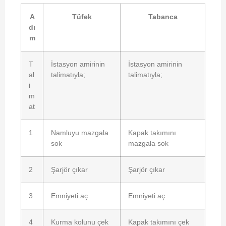
A
Tüfek
Tabanca
dı
m
T
İstasyon amirinin
İstasyon amirinin
al
talimatıyla;
talimatıyla;
i
m
at
1
Namluyu mazgala
Kapak takımını
sok
mazgala sok
2
Şarjör çıkar
Şarjör çıkar
3
Emniyeti aç
Emniyeti aç
4
Kurma kolunu çek
Kapak takımını çek