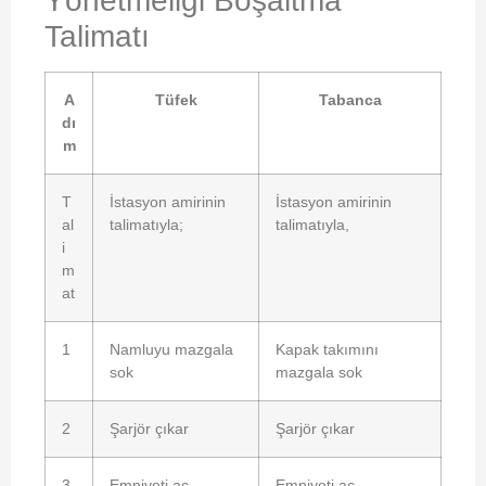
Yönetmeliği Boşaltma
Talimatı
A
Tüfek
Tabanca
dı
m
T
İstasyon amirinin
İstasyon amirinin
al
talimatıyla;
talimatıyla,
i
m
at
1
Namluyu mazgala
Kapak takımını
sok
mazgala sok
2
Şarjör çıkar
Şarjör çıkar
3
Emniyeti aç
Emniyeti aç