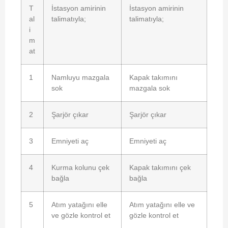
T
İstasyon amirinin
İstasyon amirinin
al
talimatıyla;
talimatıyla;
i
m
at
1
Namluyu mazgala
Kapak takımını
sok
mazgala sok
2
Şarjör çıkar
Şarjör çıkar
3
Emniyeti aç
Emniyeti aç
4
Kurma kolunu çek
Kapak takımını çek
bağla
bağla
5
Atım yatağını elle
Atım yatağını elle ve
ve gözle kontrol et
gözle kontrol et