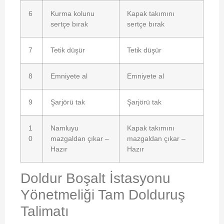
6
Kurma kolunu
Kapak takımını
sertçe bırak
sertçe bırak
7
Tetik düşür
Tetik düşür
8
Emniyete al
Emniyete al
9
Şarjörü tak
Şarjörü tak
1
Namluyu
Kapak takımını
0
mazgaldan çıkar –
mazgaldan çıkar –
Hazır
Hazır
Doldur Boşalt İstasyonu
Yönetmeliği Tam Dolduruş
Talimatı