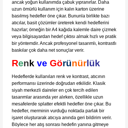
ancak yoğun kullanımda çabuk yıpranırlar. Daha
uzun ömürlü kullanım için kalın karton üzerine
basılmış hedefler öne çıkar. Bununla birlikte bazı
atıcılar, basit çözümler üreterek kendi hedeflerini
hazırlar; örneğin bir A4 kağıda kalemle daire çizmek
veya bilgisayardan hedef çıktısı almak hızlı ve pratik
bir yöntemdir. Ancak profesyonel tasarımlı, kontrastlı
baskılar çok daha net sonuçlar verir.
R
e
n
k
ve
Gö
rü
nür
lük
Hedeflerde kullanılan renk ve kontrast, atıcının
performansı üzerinde doğrudan etkilidir. Klasik
siyah merkezli daireler en çok tercih edilen
tasarımlar arasında yer alırken, özellikle uzun
mesafelerde splatter efektli hedefler öne çıkar. Bu
hedefler, merminin vurduğu noktada parlak bir
işaret oluşturarak atıcıya anında geri bildirim verir.
Böylece her atış sonrası hedefin yanına gitmeye