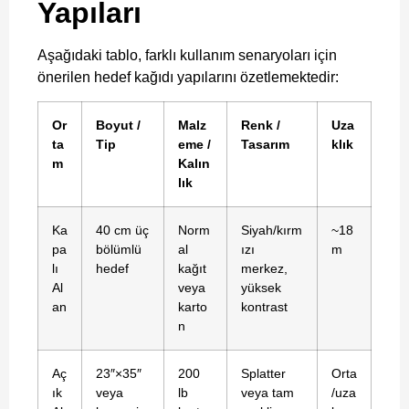
Yapıları
Aşağıdaki tablo, farklı kullanım senaryoları için
önerilen hedef kağıdı yapılarını özetlemektedir:
Or
Boyut /
Malz
Renk /
Uza
ta
Tip
eme /
Tasarım
klık
m
Kalın
lık
Ka
40 cm üç
Norm
Siyah/kırm
~18
pa
bölümlü
al
ızı
m
lı
hedef
kağıt
merkez,
Al
veya
yüksek
an
karto
kontrast
n
Aç
23″×35″
200
Splatter
Orta
ık
veya
lb
veya tam
/uza