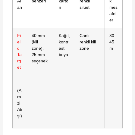
Al
benzeri
karto
renkli
k
an
n
silüet
mes
afel
er
Fi
40 mm
Kağıt,
Canlı
30–
el
(kill
kontr
renkli kill
45
d
zone),
ast
zone
m
Ta
25 mm
boya
rg
seçenek
et
(A
ra
zi
Atı
şı)