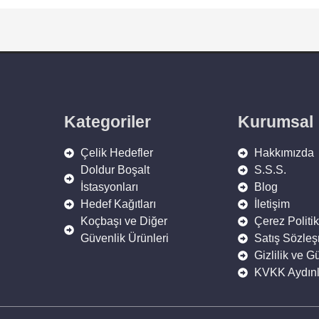
Kategoriler
Kurumsal
Çelik Hedefler
Hakkımızda
Doldur Boşalt
S.S.S.
İstasyonları
Blog
Hedef Kağıtları
İletişim
Koçbaşı ve Diğer
Çerez Politik
Güvenlik Ürünleri
Satış Sözle
Gizlilik ve G
KVKK Aydınl