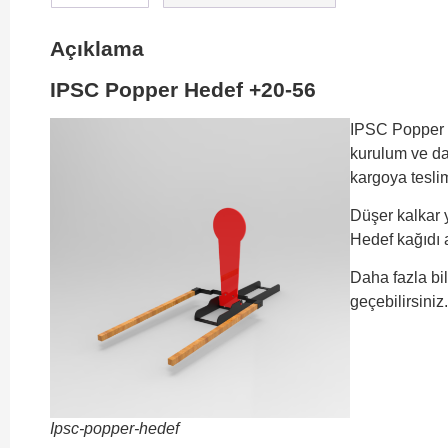
Açıklama
IPSC Popper Hedef +20-56
IPSC Popper He
kurulum ve da
kargoya tesli
Düşer kalkar y
Hedef kağıdı 
Daha fazla bil
geçebilirsiniz.
Ipsc-popper-hedef