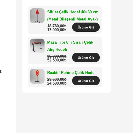
Silüet Çelik Hedef 40×60 cm
(Metal Bileşenli Metal Ayak)
18.780,00
₺
Ürüne Git
13.000,00
₺
Masa Tipi 6’lı Sıralı Çelik
Atış Hedefi
59.800,00
₺
Ürüne Git
52.590,00
₺
r.
Reaktif Rehine Çelik Hedef
29.600,00
₺
Ürüne Git
24.590,00
₺
Silüet Hardox Çelik Hedef
40×60 cm Ahşap Ayaklı
18.160,00
₺
Ürüne Git
14.990,00
₺
Siluet Rehine Çelik Hedef
21.000,00
₺