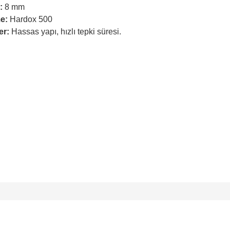
:
8 mm
e:
Hardox 500
er:
Hassas yapı, hızlı tepki süresi.