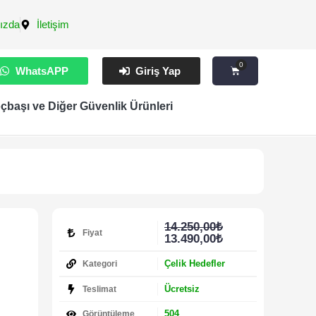
ızda
İletişim
0
WhatsAPP
Giriş Yap
çbaşı ve Diğer Güvenlik Ürünleri
14.250,00
₺
Fiyat
13.490,00
₺
Çelik Hedefler
Kategori
Ücretsiz
Teslimat
504
Görüntüleme