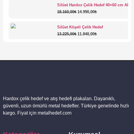
Silüet Hardox Çelik Hedef 40×60 cm Ahşa
18.160,00
₺
14.990,00
₺
Silüet Köşeli Çelik Hedef
13.225,00
₺
11.840,00
₺
Dual Ball Bearing Swinger Hedef
27.000,00
₺
18.290,00
₺
Hardox çelik hedef ve atış hedefi plakaları. Dayanıklı,
güvenli, uzun ömürlü metal hedefler. Türkiye genelinde hızlı
kargo. Fiyat için metalhedef.com
IPSC Popper Hedef +20-56
14.250,00
₺
13.490,00
₺