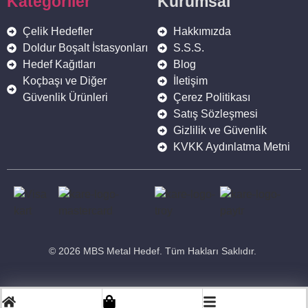
Kategoriler
Kurumsal
Çelik Hedefler
Hakkımızda
Doldur Boşalt İstasyonları
S.S.S.
Hedef Kağıtları
Blog
Çok Amaçlı Modüler Saplama Hedef
Koçbaşı ve Diğer
İletişim
13.900,00
₺
11.690,00
₺
Güvenlik Ürünleri
Çerez Politikası
Satış Sözleşmesi
Gizlilik ve Güvenlik
KVKK Aydınlatma Metni
© 2026 MBS Metal Hedef. Tüm Hakları Saklıdır.